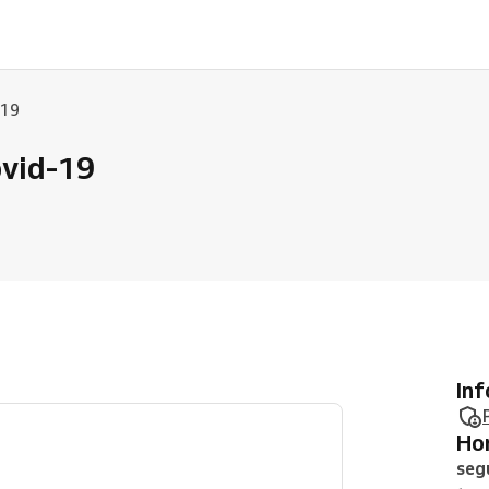
-19
ovid-19
In
H
seg