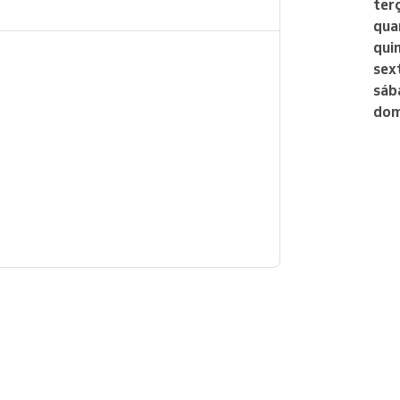
ter
qua
qui
sex
sáb
dom